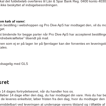
kal det fuldebeløb overføres til Lån & Spar Bank Reg. 0400 konto 40
 ikke beskyttet af indsigelsesordningen.
 om køb af varer:
 din bestilling i webshoppen og Pro Dive ApS har modtaget den, vil du 
aget.
rst bindende for begge parter når Pro Dive ApS har accepteret bestillin
drebekræftelse" tilsendt på mail.
men som ej er på lager /er på fjernlager kan der forventes en leveringst
ales.
edsagelig med GLS
sret
 14 dages fortrydelsesret, når du handler hos os.
dløber 14 dage efter den dag, du har modtaget din vare. Hvis du har besti
 de leveres enkeltvist, løber fristen fra den dag, hvor du modtager den 
middelbart ved leveringen at undersøge varens tilstand og i tilfælde af