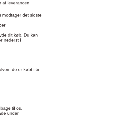
n af leverancen,
du modtager det sidste
ber
ryde dit køb. Du kan
r nederst i
.
selvom de er købt i én
bage til os.
kade under