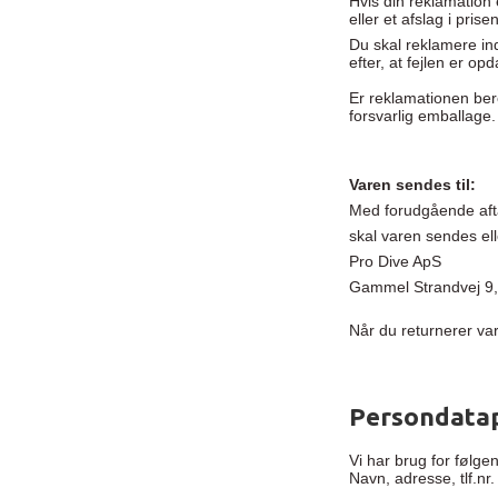
Hvis din reklamation 
eller et afslag i pris
Du skal reklamere ind
efter, at fejlen er op
Er reklamationen bere
forsvarlig emballage.
Varen sendes til:
Med forudgående aft
skal varen sendes elle
Pro Dive ApS
Gammel Strandvej 9, 
Når du returnerer va
Persondatap
Vi har brug for følge
Navn, adresse, tlf.nr