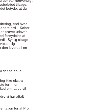
ad der var nødvendigt
bsbeløbet tilbage.
det betyde, at du
ndtering, end hvad
d andre ord – Køber
er prøvet udover,
ed fortrydelse af
di.. Synlig slitage
 væsentlig
m den leveres i en
vi det beløb, du
dog ikke ekstra
ste form for
ked om, at du vil
e vi har aftalt
entation for at Pro