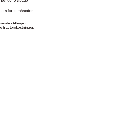
t, pengene tilbage
 inden for to måneder
 sendes tilbage i
ine fragtomkostninger.