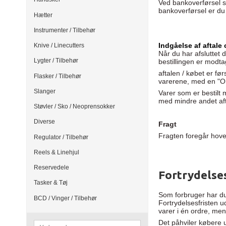
Ved bankoverførsel s
bankoverførsel er
du
Hætter
Instrumenter / Tilbehør
Indgåelse af aftale
Knive / Linecutters
Når du har afsluttet
Lygter / Tilbehør
bestillingen er modt
aftalen / købet er fø
Flasker / Tilbehør
varerene, med en "Or
Slanger
Varer som er bestilt 
med mindre andet aft
Støvler / Sko / Neoprensokker
Diverse
Fragt
Fragten foregår hov
Regulator / Tilbehør
Reels & Linehjul
Reservedele
Fortrydelse
Tasker & Tøj
Som forbruger har du
BCD / Vinger / Tilbehør
Fortrydelsesfristen u
varer i én ordre, men
Det påhviler købere u