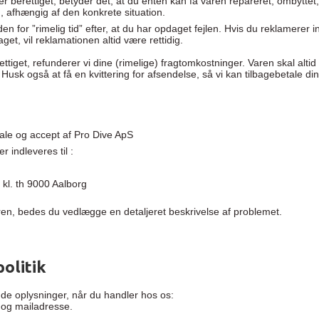
er berettiget, betyder det, at du enten kan få varen repareret, ombytte
en, afhængig af den konkrete situation.
en for ”rimelig tid” efter, at du har opdaget fejlen. Hvis du reklamerer
daget, vil reklamationen altid være rettidig.
ttiget, refunderer vi dine (rimelige) fragtomkostninger. Varen skal altid
 Husk også at få en kvittering for afsendelse, så vi kan tilbagebetale d
ale og accept af Pro Dive ApS
r indleveres til :
kl. th 9000 Aalborg
ren, bedes du vedlægge en detaljeret beskrivelse af problemet.
olitik
nde oplysninger, når du handler hos os:
. og mailadresse.