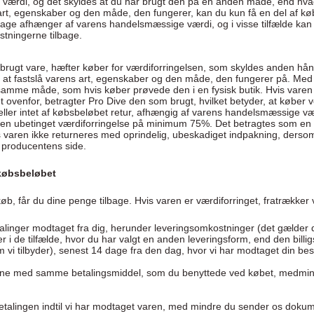
t værdi, og det skyldes at du har brugt den på en anden måde, end hv
 art, egenskaber og den måde, den fungerer, kan du kun få en del af kø
lbage afhænger af varens handelsmæssige værdi, og i visse tilfælde kan 
stningerne tilbage.
brugt vare, hæfter køber for værdiforringelsen, som skyldes anden hå
r at fastslå varens art, egenskaber og den måde, den fungerer på. Me
amme måde, som hvis køber prøvede den i en fysisk butik. Hvis varen 
 ovenfor, betragter Pro Dive den som brugt, hvilket betyder, at køber v
eller intet af købsbeløbet retur, afhængig af varens handelsmæssige vær
r en ubetinget værdiforringelse på minimum 75%. Det betragtes som en
is varen ikke returneres med oprindelig, ubeskadiget indpakning, derso
a producentens side.
 købsbeløbet
 køb, får du dine penge tilbage. Hvis varen er værdiforringet, fratrækker 
etalinger modtaget fra dig, herunder leveringsomkostninger (det gælder 
 i de tilfælde, hvor du har valgt en anden leveringsform, end den billig
 vi tilbyder), senest 14 dage fra den dag, hvor vi har modtaget din bes
ene med samme betalingsmiddel, som du benyttede ved købet, medmindr
betalingen indtil vi har modtaget varen, med mindre du sender os dokum