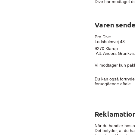
Dive har modtaget d
Varen sendes
Pro Dive
Lodsholmvej 43
9270 Klarup
Att: Anders Grankvis
Vi modtager kun pakk
Du kan også fortryde
forudgående aftale
Reklamatio
Når du handler hos o
Det betyder, at du h