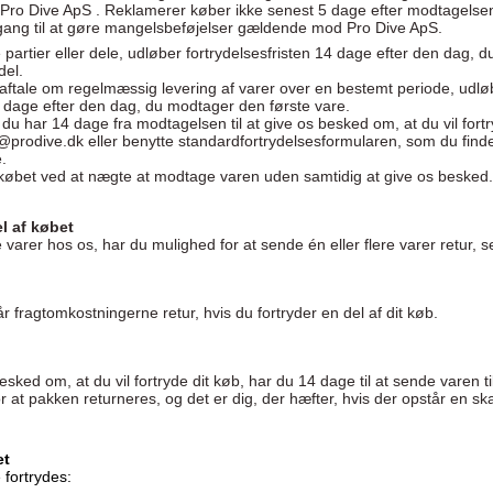
til Pro Dive ApS . Reklamerer køber ikke senest 5 dage efter modtagelse
gang til at gøre mangelsbeføjelser gældende mod Pro Dive ApS.
e partier eller dele, udløber fortrydelsesfristen 14 dage efter den dag, 
del.
 aftale om regelmæssig levering af varer over en bestemt periode, udlø
14 dage efter den dag, du modtager den første vare.
 du har 14 dage fra modtagelsen til at give os besked om, at du vil fort
o@prodive.dk eller benytte standardfortrydelsesformularen, som du finde
.
 købet ved at nægte at modtage varen uden samtidig at give os besked
el af købet
e varer hos os, har du mulighed for at sende én eller flere varer retur, 
r fragtomkostningerne retur, hvis du fortryder en del af dit køb.
sked om, at du vil fortryde dit køb, har du 14 dage til at sende varen til
or at pakken returneres, og det er dig, der hæfter, hvis der opstår en s
et
 fortrydes: