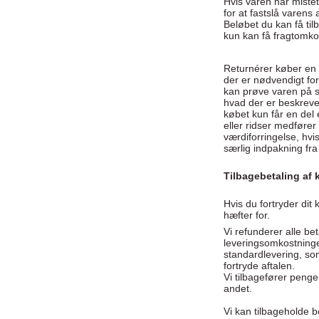
Hvis varen har miste
for at fastslå varens
Beløbet du kan få ti
kun kan få fragtomko
Returnérer køber en 
der er nødvendigt fo
kan prøve varen på s
hvad der er beskrevet
købet kun får en del 
eller ridser medføre
værdiforringelse, hv
særlig indpakning fr
Tilbagebetaling af
Hvis du fortryder dit
hæfter for.
Vi refunderer alle b
leveringsomkostninger
standardlevering, som
fortryde aftalen.
Vi tilbagefører peng
andet.
Vi kan tilbageholde 