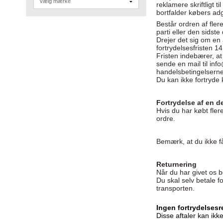
reklamere skriftligt 
bortfalder købers ad
Består ordren af fler
parti eller den sidste 
Drejer det sig om en
fortrydelsesfristen 
Fristen indebærer, at
sende en mail til inf
handelsbetingelserne
Du kan ikke fortryde
Fortrydelse af en d
Hvis du har købt fler
ordre.
Bemærk, at du ikke få
Returnering
Når du har givet os be
Du skal selv betale f
transporten.
Ingen fortrydelsesr
Disse aftaler kan ikke