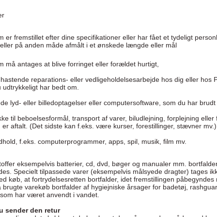
ser
 er fremstillet efter dine specifikationer eller har fået et tydeligt perso
et eller på anden måde afmålt i et ønskede længde eller mål
m må antages at blive forringet eller forældet hurtigt,
 hastende reparations- eller vedligeholdelsesarbejde hos dig eller hos 
 udtrykkeligt har bedt om.
de lyd- eller billedoptagelser eller computersoftware, som du har bru
ke til beboelsesformål, transport af varer, biludlejning, forplejning eller f
er aftalt. (Det sidste kan f.eks. være kurser, forestillinger, stævner mv.)
indhold, f.eks. computerprogrammer, apps, spil, musik, film mv.
offer eksempelvis batterier, cd, dvd, bøger og manualer mm. bortfalder
ydes. Specielt tilpassede varer (eksempelvis målsyede dragter) tages ik
ed køb, at fortrydelsesretten bortfalder, idet fremstillingen påbegynd
 brugte varekøb bortfalder af hygiejniske årsager for badetøj, rashguar
 som har været anvendt i vandet.
u sender den retur