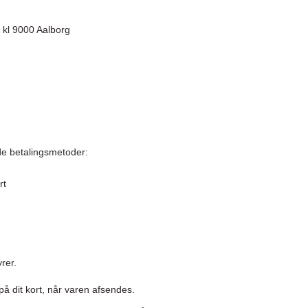
 kl 9000 Aalborg
de betalingsmetoder:
rt
yrer.
på dit kort, når varen afsendes.