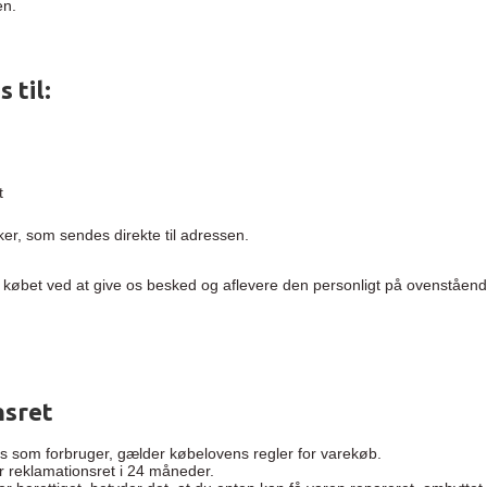
en.
 til:
t
er, som sendes direkte til adressen.
 købet ved at give os besked og aflevere den personligt på ovenståe
nsret
s som forbruger, gælder købelovens regler for varekøb.
ar reklamationsret i 24 måneder.