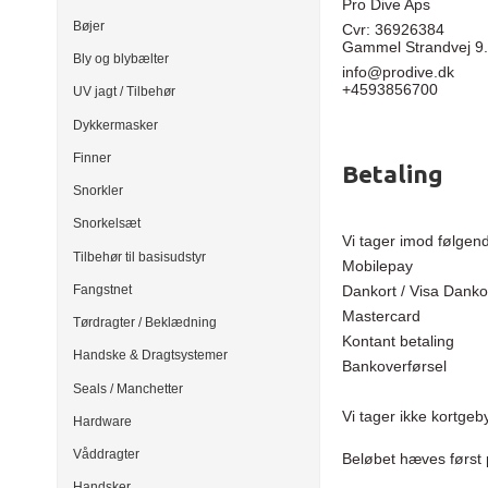
Pro Dive Aps
Bøjer
Cvr: 36926384
Gammel Strandvej 9.
Bly og blybælter
info@prodive.dk
+4593856700
UV jagt / Tilbehør
Dykkermasker
Finner
Betaling
Snorkler
Snorkelsæt
Vi tager imod følgen
Tilbehør til basisudstyr
Mobilepay
Fangstnet
Dankort / Visa Danko
Mastercard
Tørdragter / Beklædning
Kontant betaling
Handske & Dragtsystemer
Bankoverførsel
Seals / Manchetter
Vi tager ikke kortgeb
Hardware
Våddragter
Beløbet hæves først 
Handsker