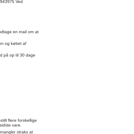
30943975 Ved
modtage en mail om at
gen og købet af
id på op til 30 dage
lt flere forskellige
sidste vare.
 mangler straks at