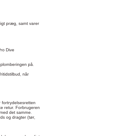
nligt præg, samt varer
Pro Dive
dt plomberingen på.
ritidstilbud, når
 fortrydelsesretten
ke retur. Forbrugeren
es med det samme.
ds og dragter (tør,