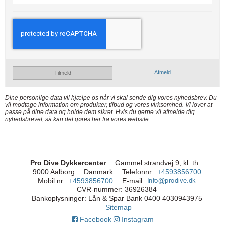
Afmeld
Tilmeld
Dine personlige data vil hjælpe os når vi skal sende dig vores nyhedsbrev. Du
vil modtage information om produkter, tilbud og vores virksomhed. Vi lover at
passe på dine data og holde dem sikret. Hvis du gerne vil afmelde dig
nyhedsbrevet, så kan det gøres her fra vores website.
Pro Dive Dykkercenter
Gammel strandvej 9, kl. th.
9000 Aalborg
Danmark
Telefonnr.
:
+4593856700
Mobil nr.
:
+4593856700
E-mail
:
CVR-nummer
:
36926384
Bankoplysninger
:
Lån & Spar Bank 0400 4030943975
Sitemap
Facebook
Instagram