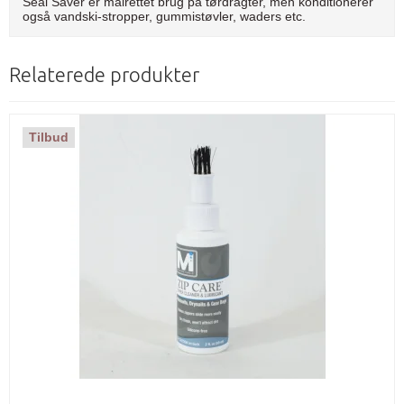
Seal Saver er målrettet brug på tørdragter, men konditionerer
også vandski-stropper, gummistøvler, waders etc.
Relaterede produkter
Tilbud