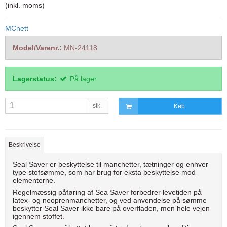
(inkl. moms)
MCnett
Model/Varenr.:
MN-24118
Lagerstatus:
På lager
stk.
Køb
Beskrivelse
Seal Saver er beskyttelse til manchetter, tætninger og enhver
type stofsømme, som har brug for eksta beskyttelse mod
elementerne.
Regelmæssig påføring af Sea Saver forbedrer levetiden på
latex- og neoprenmanchetter, og ved anvendelse på sømme
beskytter Seal Saver ikke bare på overfladen, men hele vejen
igennem stoffet.