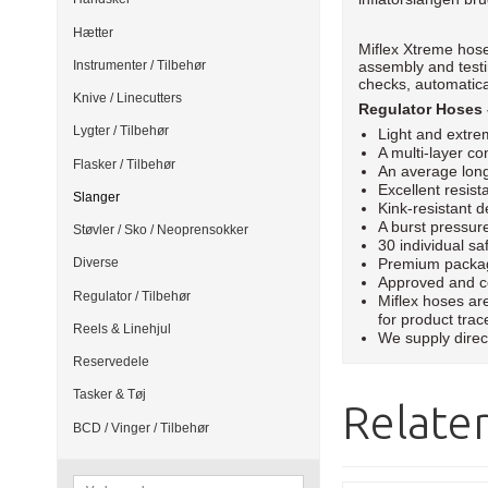
Hætter
Miflex Xtreme hose
Instrumenter / Tilbehør
assembly and testi
checks, automatical
Knive / Linecutters
Regulator Hoses 
Lygter / Tilbehør
Light and extrem
A multi-layer co
Flasker / Tilbehør
An average longe
Excellent resist
Slanger
Kink-resistant 
A burst pressure
Støvler / Sko / Neoprensokker
30 individual s
Premium packagi
Diverse
Approved and ce
Regulator / Tilbehør
Miflex hoses ar
for product trace
Reels & Linehjul
We supply direc
Reservedele
Tasker & Tøj
Relate
BCD / Vinger / Tilbehør