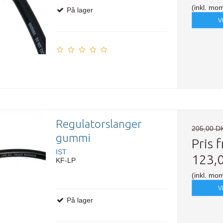
(inkl. mo
På lager
V
Regulatorslanger
205,00 D
gummi
Pris f
IST
123,
KF-LP
(inkl. mo
V
På lager