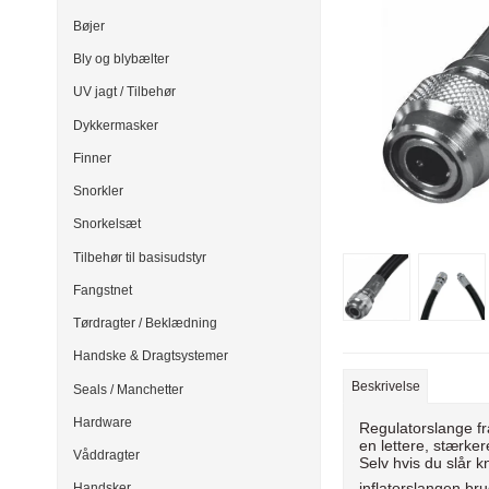
Bøjer
Bly og blybælter
UV jagt / Tilbehør
Dykkermasker
Finner
Snorkler
Snorkelsæt
Tilbehør til basisudstyr
Fangstnet
Tørdragter / Beklædning
Handske & Dragtsystemer
Beskrivelse
Seals / Manchetter
Hardware
Regulatorslange fr
en lettere, stærker
Våddragter
Selv hvis du slår 
inflatorslangen br
Handsker