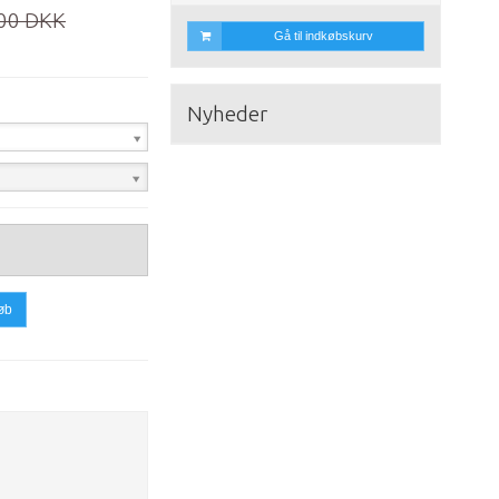
00 DKK
Gå til indkøbskurv
Nyheder
øb