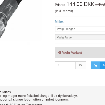
144,00 DKK
240,
Pris fra
(inkl. moms)
Miflex
Vælg Længde
Vælg Farve
Vælg Variant
stk.
K
a Miflex.
e og meget mere fleksibel slange til dit dykkerudstyr.
knuder på slange løber luften uhindret igennem.
uges til BCD´er og Tørdragter