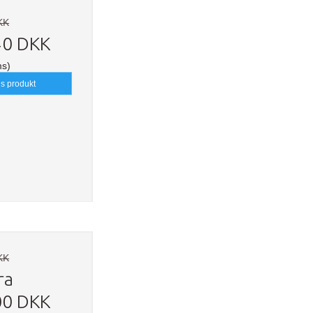
KK
40 DKK
ms)
is produkt
KK
ra
00 DKK