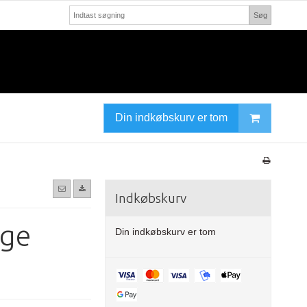
Søg
Din indkøbskurv er tom
Indkøbskurv
nge
Din indkøbskurv er tom