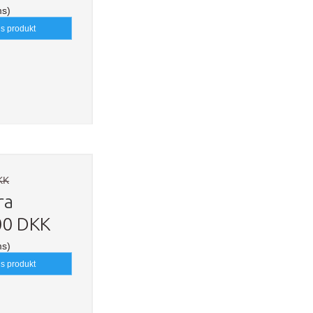
ms)
is produkt
KK
ra
00 DKK
ms)
is produkt