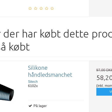
 der har købt dette pro
så købt
Silikone
97,00 DK
håndledsmanchet
58,2
Sitech
(inkl. mo
6102x
V
På lager