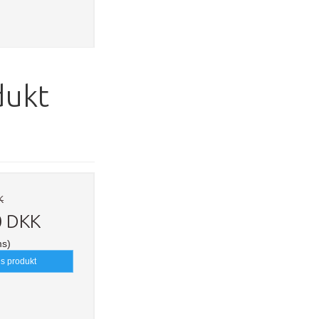
dukt
K
0 DKK
ms)
is produkt