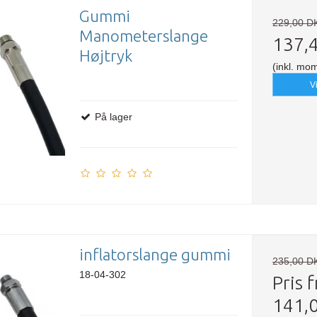
Gummi
229,00 D
Manometerslange
137,
Højtryk
(inkl. mo
V
På lager
inflatorslange gummi
235,00 D
18-04-302
Pris f
141,