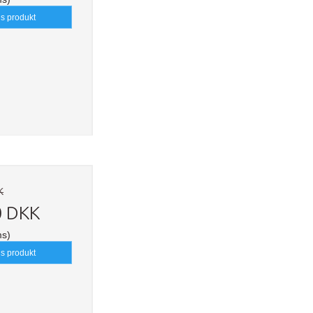
is produkt
K
0 DKK
ms)
is produkt