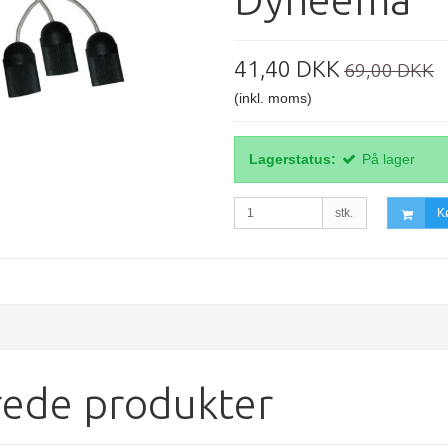
41,40 DKK
69,00 DKK
(inkl. moms)
Lagerstatus:
På lager
stk.
K
rede produkter