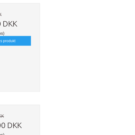
K
0 DKK
ms)
is produkt
KK
00 DKK
ms)