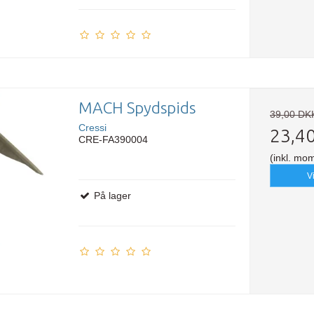
MACH Spydspids
39,00 DK
Cressi
23,4
CRE-FA390004
(inkl. mo
V
På lager