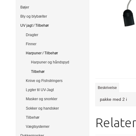
Bøjer
Bly og blybælter
UV jagt / Tilbehør
Dragter
Finner
Harpuner / Tilbehør
Harpuner og håndspyd
Tilbehør
Knive og Fishstringers
Beskrivelse
Lygter til UV-Jagt
pakke med 2 i
Masker og snorkler
Sokker og handsker
Tilbehør
Relate
Vægtsystemer
Dykkermasker