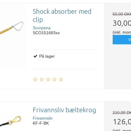
Shock absorber med
50,00 DK
clip
30,0
Scorpena
(inkl. mo
SCO151683xx
V
På lager
Frivannsliv bæltekrog
210,00 D
Frivannsliv
126,
KF-F-BK
(inkl. mo