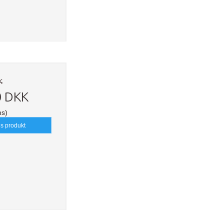
K
0 DKK
ms)
is produkt