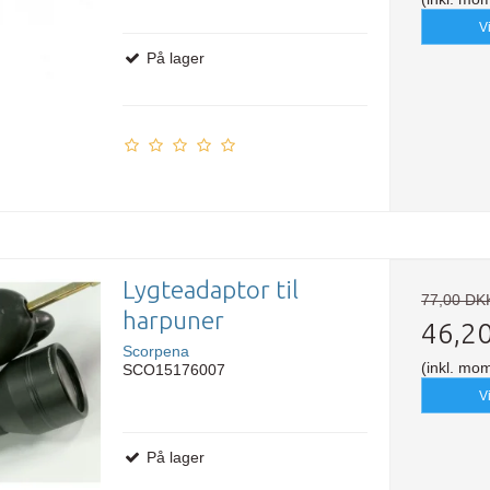
V
På lager
Lygteadaptor til
77,00 DK
harpuner
46,2
Scorpena
(inkl. mo
SCO15176007
V
På lager