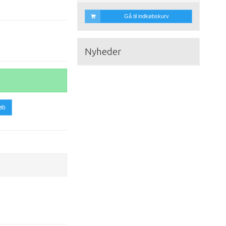
Gå til indkøbskurv
Nyheder
øb